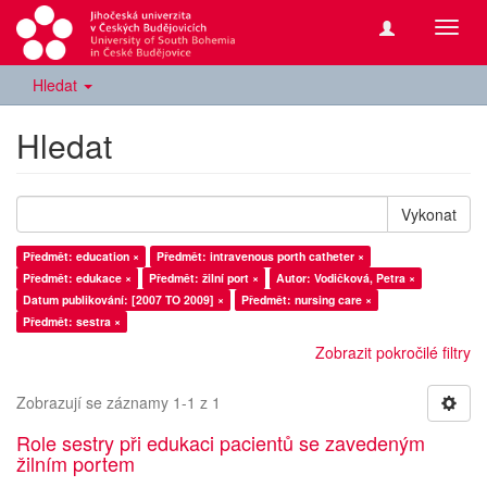
Přepn
navig
Hledat
Hledat
Vykonat
Předmět: education ×
Předmět: intravenous porth catheter ×
Předmět: edukace ×
Předmět: žilní port ×
Autor: Vodičková, Petra ×
Datum publikování: [2007 TO 2009] ×
Předmět: nursing care ×
Předmět: sestra ×
Zobrazit pokročilé filtry
Zobrazují se záznamy 1-1 z 1
Role sestry při edukaci pacientů se zavedeným
žilním portem