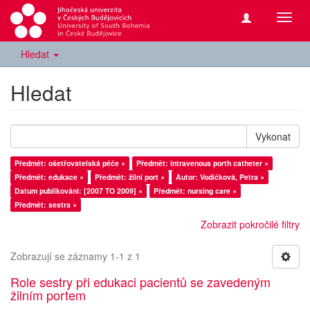
Přepn
navig
Hledat
Hledat
Vykonat
Předmět: ošetřovatelská péče ×
Předmět: intravenous porth catheter ×
Předmět: edukace ×
Předmět: žilní port ×
Autor: Vodičková, Petra ×
Datum publikování: [2007 TO 2009] ×
Předmět: nursing care ×
Předmět: sestra ×
Zobrazit pokročilé filtry
Zobrazují se záznamy 1-1 z 1
Role sestry při edukaci pacientů se zavedeným
žilním portem