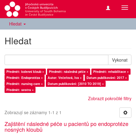
Přepn
navig
Hledat
Hledat
Vykonat
Předmět: kolenní kloub ×
Předmět: následná péče ×
Předmět: rehabilitace ×
Předmět: Endoprotéza ×
Autor: Večeřová, Iva ×
Datum publikování: 2017 ×
Předmět: nursing care ×
Datum publikování: [2010 TO 2019] ×
Předmět: sestra ×
Zobrazit pokročilé filtry
Zobrazují se záznamy 1-1 z 1
Zajištění následné péče u pacientů po endoprotéze
nosných kloubů