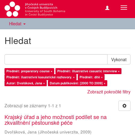
Přepn
navig
Hledat
Hledat
Vykonat
Předmět: preparatory course ×
Předmět: illustrative casustic interview ×
Předmět: ilustrativní kasuistické rozhovory. ×
Předmět: dítě ×
Autor: Dvořáková, Jana ×
Datum publikování: [2000 TO 2009] ×
Zobrazit pokročilé filtry
Zobrazují se záznamy 1-1 z 1
Krajský úřad a jeho možnosti podílet se na
zkvalitnění pěstounské péče
Dvořáková, Jana
(
Jihočeská univerzita
,
2009
)