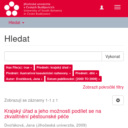
Přepn
navig
Hledat
Hledat
Vykonat
Has File(s): true ×
Předmět: krajský úřad ×
Předmět: ilustrativní kasuistické rozhovory. ×
Předmět: dítě ×
Autor: Dvořáková, Jana ×
Datum publikování: [2000 TO 2009] ×
Zobrazit pokročilé filtry
Zobrazují se záznamy 1-1 z 1
Krajský úřad a jeho možnosti podílet se na
zkvalitnění pěstounské péče
Dvořáková, Jana
(
Jihočeská univerzita
,
2009
)