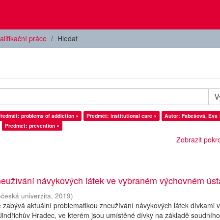
alifikační práce
Hledat
V
ředmět: problems of addiction ×
Předmět: institutional care ×
Autor: Fabešová, Eva 
Předmět: prevention ×
Zobrazit pokroč
neužívání návykových látek ve vybraném výchovném ús
očeská univerzita
,
2019
)
 zabývá aktuální problematikou zneužívání návykových látek dívkami 
indřichův Hradec, ve kterém jsou umístěné dívky na základě soudníh