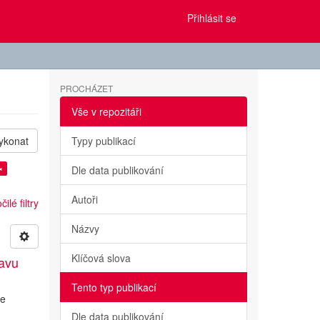
Přihlásit se
PROCHÁZET
Vše v repozitáři
ykonat
Typy publikací
×
Dle data publikování
Autoři
ilé filtry
Názvy
Klíčová slova
tavu
Tento typ publikací
ve
o
Dle data publikování