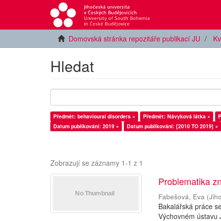
Domovská stránka repozitáře publikací JU
Kv
Hledat
Předmět: behavioural disorders ×
Předmět: Návyková látka ×
P
Datum publikování: 2019 ×
Datum publikování: [2010 TO 2019] ×
Zobrazují se záznamy 1-1 z 1
Problematika z
Fabešová, Eva
(
Jih
Bakalářská práce se
Výchovném ústavu J