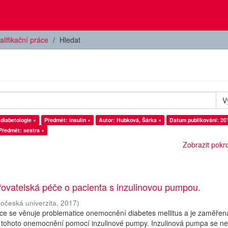
alifikační práce
Hledat
V
diabetologie ×
Předmět: insulin ×
Autor: Hubková, Šárka ×
Datum publikování: 20
Předmět: sestra ×
Zobrazit pokroč
ovatelská péče o pacienta s inzulinovou pumpou.
hočeská univerzita
,
2017
)
áce se věnuje problematice onemocnění diabetes mellitus a je zaměřen
 tohoto onemocnění pomocí inzulinové pumpy. Inzulinová pumpa se nej