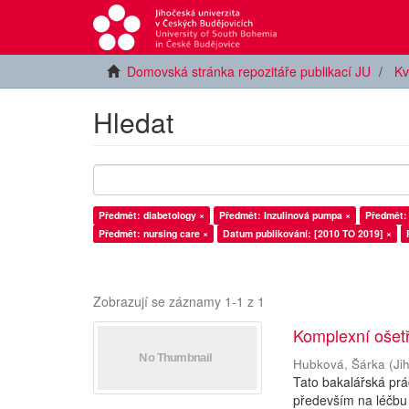
Domovská stránka repozitáře publikací JU
Kv
Hledat
Předmět: diabetology ×
Předmět: Inzulinová pumpa ×
Předmět: 
Předmět: nursing care ×
Datum publikování: [2010 TO 2019] ×
Zobrazují se záznamy 1-1 z 1
Komplexní ošetř
Hubková, Šárka
(
Ji
Tato bakalářská pr
především na léčbu