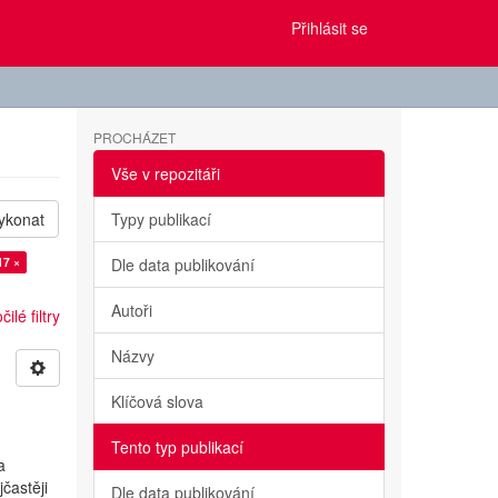
Přihlásit se
PROCHÁZET
Vše v repozitáři
ykonat
Typy publikací
17 ×
Dle data publikování
Autoři
ilé filtry
Názvy
Klíčová slova
Tento typ publikací
a
častěji
Dle data publikování