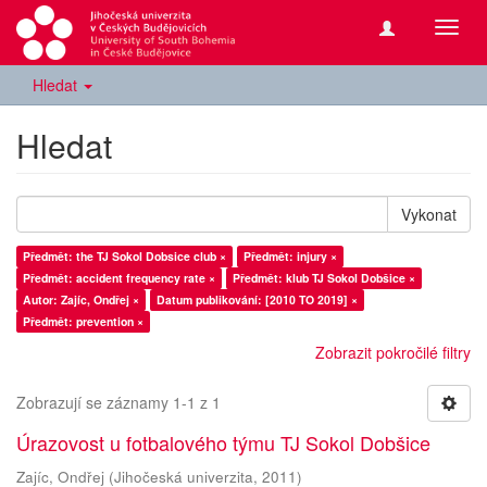
Přepn
navig
Hledat
Hledat
Vykonat
Předmět: the TJ Sokol Dobsice club ×
Předmět: injury ×
Předmět: accident frequency rate ×
Předmět: klub TJ Sokol Dobšice ×
Autor: Zajíc, Ondřej ×
Datum publikování: [2010 TO 2019] ×
Předmět: prevention ×
Zobrazit pokročilé filtry
Zobrazují se záznamy 1-1 z 1
Úrazovost u fotbalového týmu TJ Sokol Dobšice
Zajíc, Ondřej
(
Jihočeská univerzita
,
2011
)