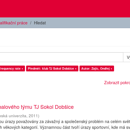
alifikační práce
Hledat
V
frequency rate ×
Předmět: klub TJ Sokol Dobšice ×
Autor: Zajíc, Ondřej ×
Zobrazit pokroč
tbalového týmu TJ Sokol Dobšice
eská univerzita
,
2011
)
ou úrazy považovány za závažný a společenský problém na celém svět
ch věkových kategorií. Významnou část tvoří úrazy sportovní, kde má s