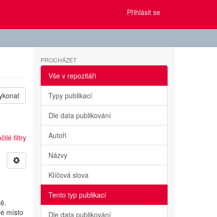
Přihlásit se
PROCHÁZET
Vše v repozitáři
ykonat
Typy publikací
Dle data publikování
Autoři
ilé filtry
Názvy
Klíčová slova
Tento typ publikací
ě.
vé místo
Dle data publikování