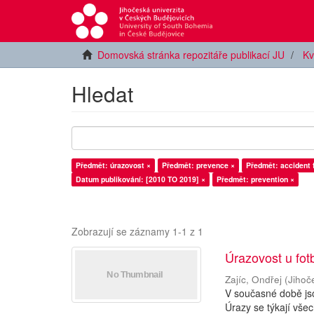
Domovská stránka repozitáře publikací JU
Kv
Hledat
Předmět: úrazovost ×
Předmět: prevence ×
Předmět: accident 
Datum publikování: [2010 TO 2019] ×
Předmět: prevention ×
Zobrazují se záznamy 1-1 z 1
Úrazovost u fo
Zajíc, Ondřej
(
Jihoč
V současné době js
Úrazy se týkají vše