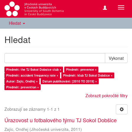
Přepn
navig
Hledat
Hledat
Vykonat
Předmět: the TJ Sokol Dobsice club ×
Předmět: prevence ×
Předmět: accident frequency rate ×
Předmět: klub TJ Sokol Dobšice ×
Autor: Zajíc, Ondřej ×
Datum publikování: [2010 TO 2019] ×
Předmět: prevention ×
Zobrazit pokročilé filtry
Zobrazují se záznamy 1-1 z 1
Úrazovost u fotbalového týmu TJ Sokol Dobšice
Zajíc, Ondřej
(
Jihočeská univerzita
,
2011
)