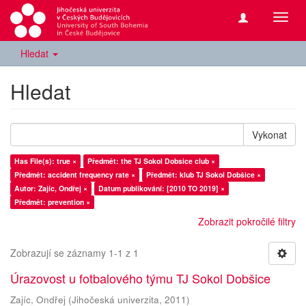
Přepn
navig
Hledat
Hledat
Vykonat
Has File(s): true ×
Předmět: the TJ Sokol Dobsice club ×
Předmět: accident frequency rate ×
Předmět: klub TJ Sokol Dobšice ×
Autor: Zajíc, Ondřej ×
Datum publikování: [2010 TO 2019] ×
Předmět: prevention ×
Zobrazit pokročilé filtry
Zobrazují se záznamy 1-1 z 1
Úrazovost u fotbalového týmu TJ Sokol Dobšice
Zajíc, Ondřej
(
Jihočeská univerzita
,
2011
)