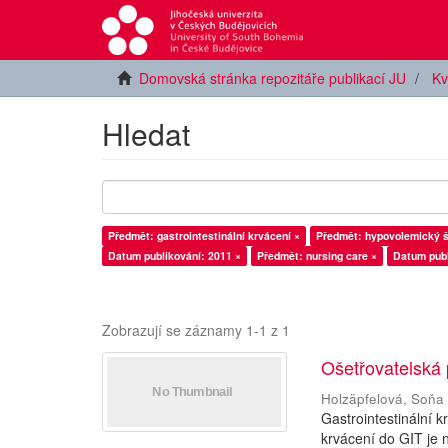
Domovská stránka repozitáře publikací JU
Kv
Hledat
Předmět: gastrointestinální krvácení ×
Předmět: hypovolemický š
Datum publikování: 2011 ×
Předmět: nursing care ×
Datum publ
Zobrazují se záznamy 1-1 z 1
Ošetřovatelská
Holzäpfelová, Soňa
Gastrointestinální 
krvácení do GIT je 