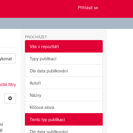
Přihlásit se
PROCHÁZET
Vše v repozitáři
ykonat
Typy publikací
Dle data publikování
Autoři
ilé filtry
Názvy
Klíčová slova
Tento typ publikací
ní
ál
Dle data publikování