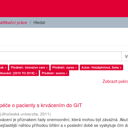
alifikační práce
Hledat
V
ok ×
Předmět: intensive care ×
Předmět: nurse ×
Autor: Holzäpfelová, Soňa ×
ikování: [2010 TO 2019] ×
Předmět: sestra ×
Zobrazit pokroč
 péče o pacienty s krvácením do GIT
(
Jihočeská univerzita
,
2011
)
krvácení je příznakem řady onemocnění, která mohou být závažná. Akut
nejčastější náhlou příhodou břišní a v poslední době se vyskytuje čím d