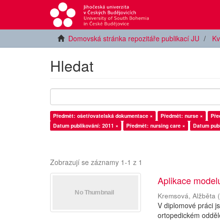
Domovská stránka repozitáře publikací JU
Kv
Hledat
Předmět: ošetřovatelská dokumentace ×
Předmět: nurse ×
Pře
Datum publikování: 2011 ×
Předmět: nursing care ×
Datum publ
Zobrazují se záznamy 1-1 z 1
Aplikace modelu
Kremsová, Alžběta
V diplomové práci j
ortopedickém odděl