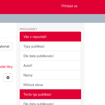
Přihlásit se
PROCHÁZET
Vše v repozitáři
ykonat
Typy publikací
Dle data publikování
Autoři
ilé filtry
Názvy
Klíčová slova
Tento typ publikací
Dle data publikování