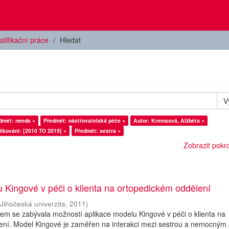
alifikační práce
Hledat
V
dmět: needs ×
Předmět: ošetřovatelská péče ×
Autor: Kremsová, Alžběta ×
ikování: [2010 TO 2019] ×
Předmět: sestra ×
Zobrazit pokroč
 Kingové v péči o klienta na ortopedickém oddělení
(
Jihočeská univerzita
,
2011
)
sem se zabývala možností aplikace modelu Kingové v péči o klienta na
ení. Model Kingové je zaměřen na interakci mezi sestrou a nemocným.