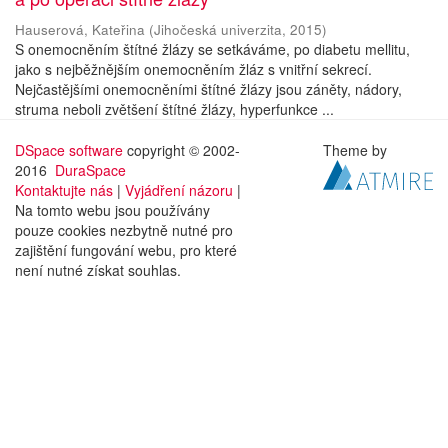
Hauserová, Kateřina
(
Jihočeská univerzita
,
2015
)
S onemocněním štítné žlázy se setkáváme, po diabetu mellitu,
jako s nejběžnějším onemocněním žláz s vnitřní sekrecí.
Nejčastějšími onemocněními štítné žlázy jsou záněty, nádory,
struma neboli zvětšení štítné žlázy, hyperfunkce ...
DSpace software
copyright © 2002-
Theme by
2016
DuraSpace
Kontaktujte nás
|
Vyjádření názoru
|
Na tomto webu jsou používány
pouze cookies nezbytně nutné pro
zajištění fungování webu, pro které
není nutné získat souhlas.