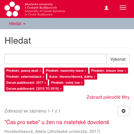
Přepn
navig
Hledat
Hledat
Vykonat
Předmět: postoj okolí ×
Předmět: maternity leave ×
Předmět: leisure time ×
Předmět: seberealizace ×
Autor: Horatschkeová, Adéla ×
Datum publikování: 2017 ×
Předmět: volný čas ×
Datum publikování: [2010 TO 2019] ×
Zobrazit pokročilé filtry
Zobrazují se záznamy 1-1 z 1
"Čas pro sebe" u žen na mateřské dovolené
Horatschkeová, Adéla
(
Jihočeská univerzita
,
2017
)