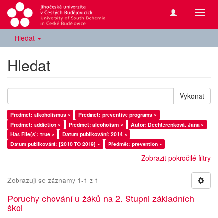
Přepn
navig
Hledat
Hledat
Vykonat
Předmět: alkoholismus ×
Předmět: preventive programs ×
Předmět: addiction ×
Předmět: alcoholism ×
Autor: Děchtěrenková, Jana ×
Has File(s): true ×
Datum publikování: 2014 ×
Datum publikování: [2010 TO 2019] ×
Předmět: prevention ×
Zobrazit pokročilé filtry
Zobrazují se záznamy 1-1 z 1
Poruchy chování u žáků na 2. Stupni základních
škol