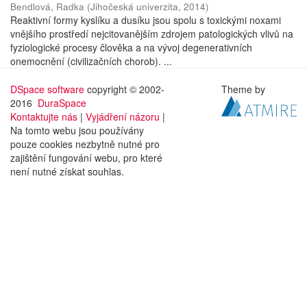
Bendlová, Radka
(
Jihočeská univerzita
,
2014
)
Reaktivní formy kyslíku a dusíku jsou spolu s toxickými noxami
vnějšího prostředí nejcitovanějším zdrojem patologických vlivů na
fyziologické procesy člověka a na vývoj degenerativních
onemocnění (civilizačních chorob). ...
DSpace software
copyright © 2002-
Theme by
2016
DuraSpace
Kontaktujte nás
|
Vyjádření názoru
|
Na tomto webu jsou používány
pouze cookies nezbytně nutné pro
zajištění fungování webu, pro které
není nutné získat souhlas.