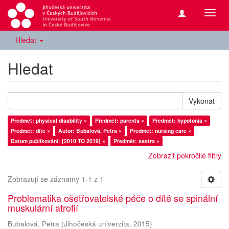
Přepn
navig
Hledat
Hledat
Vykonat
Předmět: physical disability ×
Předmět: parents ×
Předmět: hypotonia ×
Předmět: dítě ×
Autor: Bubalová, Petra ×
Předmět: nursing care ×
Datum publikování: [2010 TO 2019] ×
Předmět: sestra ×
Zobrazit pokročilé filtry
Zobrazují se záznamy 1-1 z 1
Problematika ošetřovatelské péče o dítě se spinální
muskulární atrofií
Bubalová, Petra
(
Jihočeská univerzita
,
2015
)