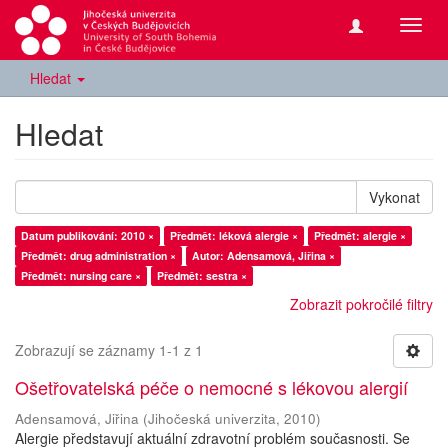
Přepn
navig
Hledat
Hledat
Vykonat
Datum publikování: 2010 ×
Předmět: léková alergie ×
Předmět: alergie ×
Předmět: drug administration ×
Autor: Adensamová, Jiřina ×
Předmět: nursing care ×
Předmět: sestra ×
Zobrazit pokročilé filtry
Zobrazují se záznamy 1-1 z 1
Ošetřovatelská péče o nemocné s lékovou alergií
Adensamová, Jiřina
(
Jihočeská univerzita
,
2010
)
Alergie představují aktuální zdravotní problém současnosti. Se