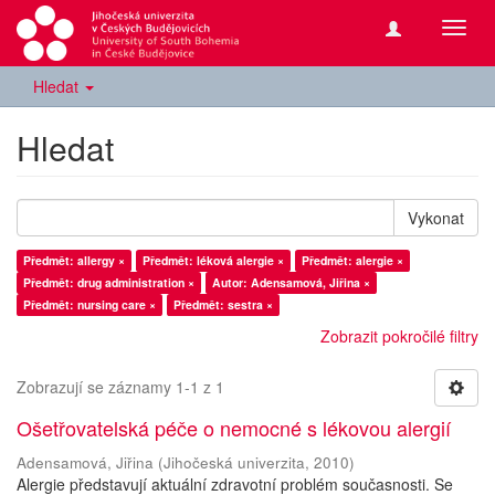
Přepn
navig
Hledat
Hledat
Vykonat
Předmět: allergy ×
Předmět: léková alergie ×
Předmět: alergie ×
Předmět: drug administration ×
Autor: Adensamová, Jiřina ×
Předmět: nursing care ×
Předmět: sestra ×
Zobrazit pokročilé filtry
Zobrazují se záznamy 1-1 z 1
Ošetřovatelská péče o nemocné s lékovou alergií
Adensamová, Jiřina
(
Jihočeská univerzita
,
2010
)
Alergie představují aktuální zdravotní problém současnosti. Se