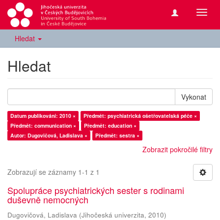
Přepn
navig
Hledat
Hledat
Vykonat
Datum publikování: 2010 ×
Předmět: psychiatrická ošetřovatelská péče ×
Předmět: communication ×
Předmět: education ×
Autor: Dugovičová, Ladislava ×
Předmět: sestra ×
Zobrazit pokročilé filtry
Zobrazují se záznamy 1-1 z 1
Spolupráce psychiatrických sester s rodinami
duševně nemocných
Dugovičová, Ladislava
(
Jihočeská univerzita
,
2010
)