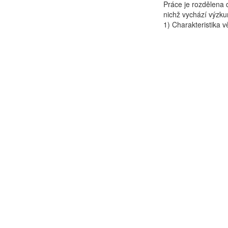
Práce je rozdělena d
nichž vychází výzkum
1) Charakteristika vě