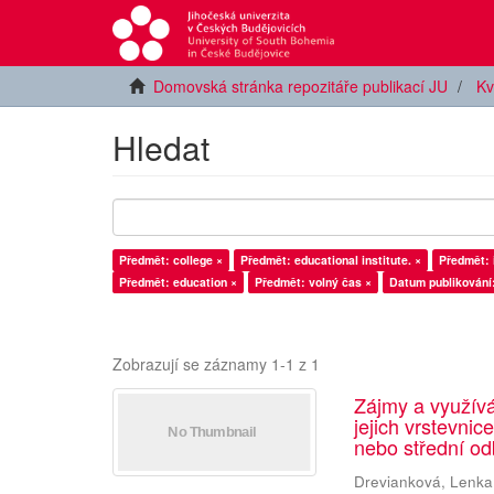
Domovská stránka repozitáře publikací JU
Kv
Hledat
Předmět: college ×
Předmět: educational institute. ×
Předmět: 
Předmět: education ×
Předmět: volný čas ×
Datum publikování
Zobrazují se záznamy 1-1 z 1
Zájmy a využív
jejich vrstevnic
nebo střední od
Drevianková, Lenka