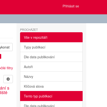
Přihlásit se
PROCHÁZET
Vše v repozitáři
ykonat
Typy publikací
Dle data publikování
Autoři
ilé filtry
Názvy
Klíčová slova
ání s
liště
Tento typ publikací
Dle data publikování