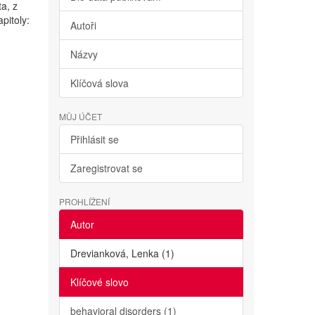
ta, z
pitoly:
Autoři
Názvy
Klíčová slova
MŮJ ÚČET
Přihlásit se
Zaregistrovat se
PROHLÍŽENÍ
Autor
Drevianková, Lenka (1)
Klíčové slovo
behavioral disorders (1)