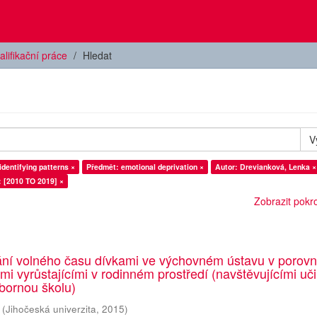
alifikační práce
Hledat
V
identifying patterns ×
Předmět: emotional deprivation ×
Autor: Drevianková, Lenka ×
: [2010 TO 2019] ×
Zobrazit pokroč
ání volného času dívkami ve výchovném ústavu v porovn
emi vyrůstajícími v rodinném prostředí (navštěvujícími uči
bornou školu)
(
Jihočeská univerzita
,
2015
)