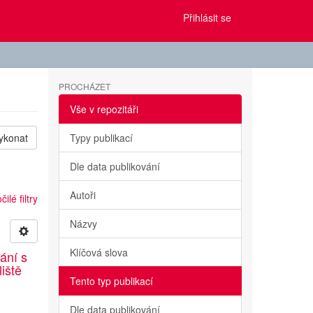
Přihlásit se
PROCHÁZET
Vše v repozitáři
ykonat
Typy publikací
Dle data publikování
Autoři
ilé filtry
Názvy
Klíčová slova
ání s
liště
Tento typ publikací
Dle data publikování