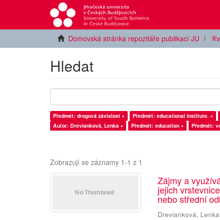
Domovská stránka repozitáře publikací JU
Kv
Hledat
Předmět: drogová závislost ×
Předmět: educational institute. ×
Autor: Drevianková, Lenka ×
Předmět: education ×
Předmět: v
Zobrazují se záznamy 1-1 z 1
Zájmy a využív
jejich vrstevnic
nebo střední od
Drevianková, Lenka