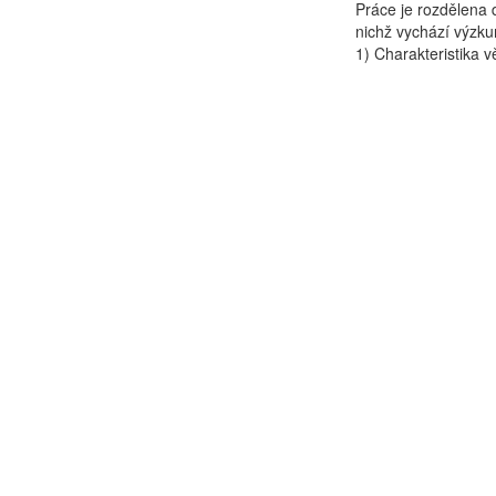
Práce je rozdělena d
nichž vychází výzkum
1) Charakteristika vě