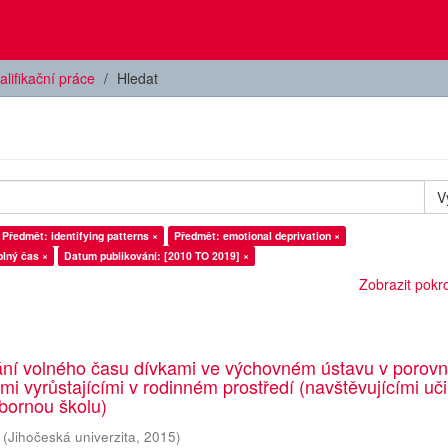
alifikační práce
Hledat
V
Předmět: identifying patterns ×
Předmět: emotional deprivation ×
olný čas ×
Datum publikování: [2010 TO 2019] ×
Zobrazit pokroč
ání volného času dívkami ve výchovném ústavu v porovn
emi vyrůstajícími v rodinném prostředí (navštěvujícími uči
bornou školu)
(
Jihočeská univerzita
,
2015
)