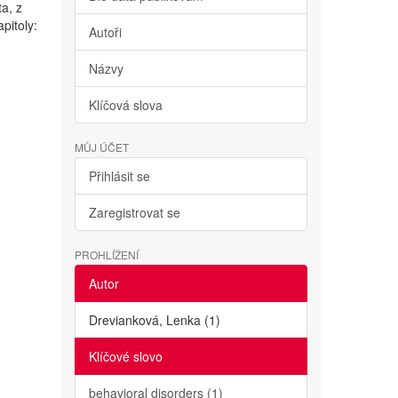
ta, z
pitoly:
Autoři
Názvy
Klíčová slova
MŮJ ÚČET
Přihlásit se
Zaregistrovat se
PROHLÍŽENÍ
Autor
Drevianková, Lenka (1)
Klíčové slovo
behavioral disorders (1)