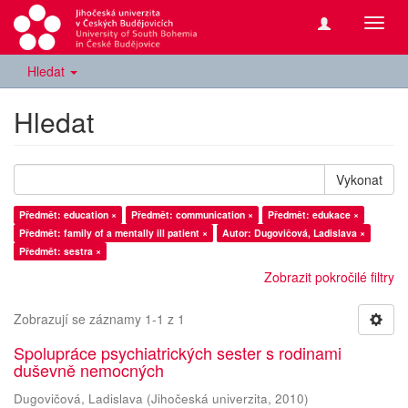
Přepn
navig
Hledat
Hledat
Vykonat
Předmět: education ×
Předmět: communication ×
Předmět: edukace ×
Předmět: family of a mentally ill patient ×
Autor: Dugovičová, Ladislava ×
Předmět: sestra ×
Zobrazit pokročilé filtry
Zobrazují se záznamy 1-1 z 1
Spolupráce psychiatrických sester s rodinami
duševně nemocných
Dugovičová, Ladislava
(
Jihočeská univerzita
,
2010
)