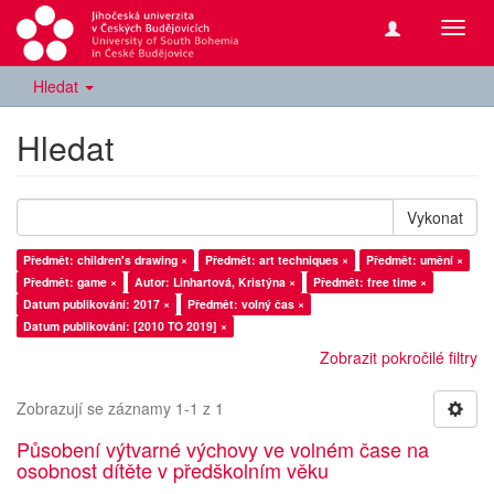
Přepn
navig
Hledat
Hledat
Vykonat
Předmět: children's drawing ×
Předmět: art techniques ×
Předmět: umění ×
Předmět: game ×
Autor: Linhartová, Kristýna ×
Předmět: free time ×
Datum publikování: 2017 ×
Předmět: volný čas ×
Datum publikování: [2010 TO 2019] ×
Zobrazit pokročilé filtry
Zobrazují se záznamy 1-1 z 1
Působení výtvarné výchovy ve volném čase na
osobnost dítěte v předškolním věku