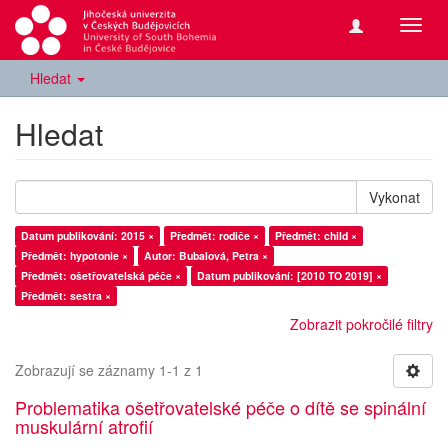
Přepn
navig
Hledat
Hledat
Vykonat
Datum publikování: 2015 ×
Předmět: rodiče ×
Předmět: child ×
Předmět: hypotonie ×
Autor: Bubalová, Petra ×
Předmět: ošetřovatelská péče ×
Datum publikování: [2010 TO 2019] ×
Předmět: sestra ×
Zobrazit pokročilé filtry
Zobrazují se záznamy 1-1 z 1
Problematika ošetřovatelské péče o dítě se spinální
muskulární atrofií