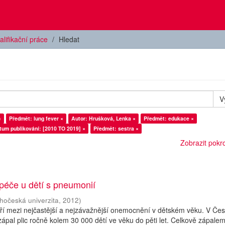
alifikační práce
Hledat
V
×
Předmět: lung fever ×
Autor: Hrušková, Lenka ×
Předmět: edukace ×
tum publikování: [2010 TO 2019] ×
Předmět: sestra ×
Zobrazit pokroč
péče u dětí s pneumonií
ihočeská univerzita
,
2012
)
atří mezi nejčastější a nejzávažnější onemocnění v dětském věku. V Če
zápal plic ročně kolem 30 000 dětí ve věku do pěti let. Celkově zápalem