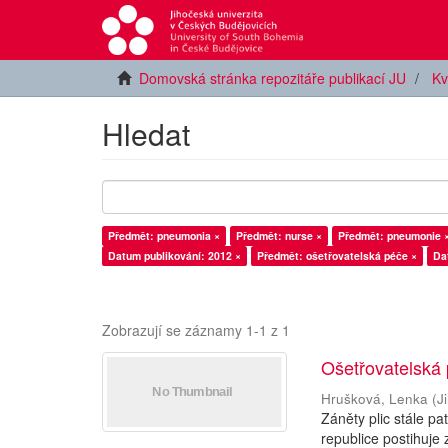
Domovská stránka repozitáře publikací JU
Kv
Hledat
Předmět: pneumonia ×
Předmět: nurse ×
Předmět: pneumonie 
Datum publikování: 2012 ×
Předmět: ošetřovatelská péče ×
Da
Zobrazují se záznamy 1-1 z 1
Ošetřovatelská 
Hrušková, Lenka
(
J
Záněty plic stále p
republice postihuje 