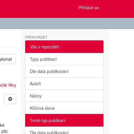
Přihlásit se
PROCHÁZET
Vše v repozitáři
ykonat
Typy publikací
Dle data publikování
Autoři
ilé filtry
Názvy
Klíčová slova
Tento typ publikací
ské
 plic
Dle data publikování