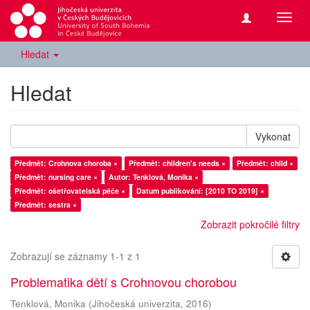
Přepn
navig
Hledat
Hledat
Vykonat
Předmět: Crohnova choroba ×
Předmět: children's needs ×
Předmět: child ×
Předmět: nursing care ×
Autor: Tenklová, Monika ×
Předmět: ošetřovatelská péče ×
Datum publikování: [2010 TO 2019] ×
Předmět: sestra ×
Zobrazit pokročilé filtry
Zobrazují se záznamy 1-1 z 1
Problematika dětí s Crohnovou chorobou
Tenklová, Monika
(
Jihočeská univerzita
,
2016
)