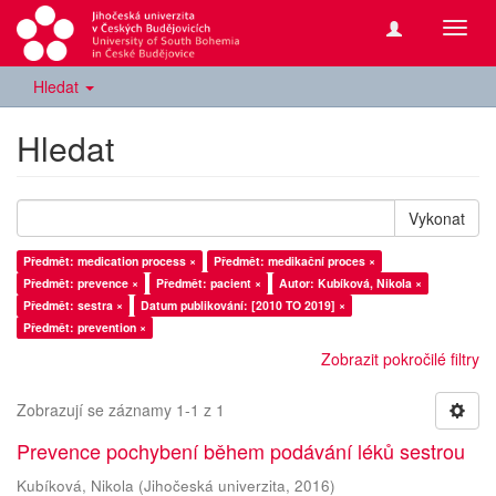
Přepn
navig
Hledat
Hledat
Vykonat
Předmět: medication process ×
Předmět: medikační proces ×
Předmět: prevence ×
Předmět: pacient ×
Autor: Kubíková, Nikola ×
Předmět: sestra ×
Datum publikování: [2010 TO 2019] ×
Předmět: prevention ×
Zobrazit pokročilé filtry
Zobrazují se záznamy 1-1 z 1
Prevence pochybení během podávání léků sestrou
Kubíková, Nikola
(
Jihočeská univerzita
,
2016
)