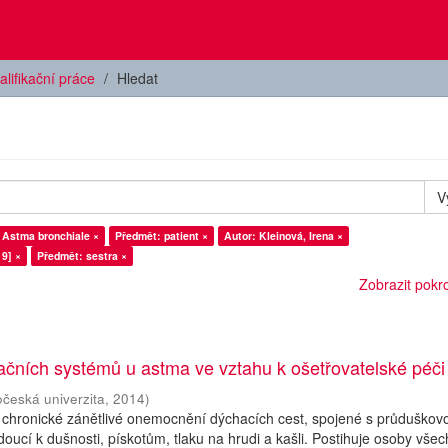
alifikační práce
Hledat
V
 Astma bronchiale ×
Předmět: patient ×
Autor: Kleinová, Irena ×
9] ×
Předmět: sestra ×
Zobrazit pokroč
ačních systémů u astma ve vztahu k ošetřovatelské péči
očeská univerzita
,
2014
)
 chronické zánětlivé onemocnění dýchacích cest, spojené s průduškov
doucí k dušnosti, pískotům, tlaku na hrudi a kašli. Postihuje osoby všec