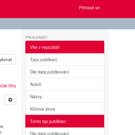
Přihlásit se
PROCHÁZET
Vše v repozitáři
ykonat
Typy publikací
Dle data publikování
Autoři
ilé filtry
Názvy
Klíčová slova
Tento typ publikací
ou
h
Dle data publikování