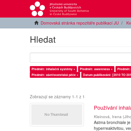
Domovská stránka repozitáře publikací JU
Kv
Hledat
Předmět: inhalační systémy ×
Předmět: awareness ×
Předmět:
Předmět: ošetřovatelská péče ×
Datum publikování: [2010 TO 201
Zobrazují se záznamy 1-1 z 1
Používání inhal
Kleinová, Irena
(
Jih
Astma bronchiale je
hyperreaktivitou, ve