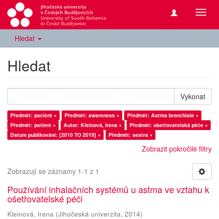
Přepn
navig
Hledat
Hledat
Vykonat
Předmět: pacient ×
Předmět: awareness ×
Předmět: Astma bronchiale ×
Předmět: patient ×
Autor: Kleinová, Irena ×
Předmět: ošetřovatelská péče ×
Datum publikování: [2010 TO 2019] ×
Předmět: sestra ×
Zobrazit pokročilé filtry
Zobrazují se záznamy 1-1 z 1
Používání inhalačních systémů u astma ve vztahu k
ošetřovatelské péči
Kleinová, Irena
(
Jihočeská univerzita
,
2014
)