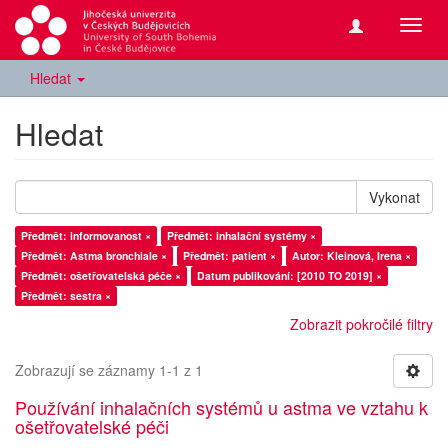
Přepn
navig
Hledat
Hledat
Vykonat
Předmět: informovanost ×
Předmět: inhalační systémy ×
Předmět: Astma bronchiale ×
Předmět: patient ×
Autor: Kleinová, Irena ×
Předmět: ošetřovatelská péče ×
Datum publikování: [2010 TO 2019] ×
Předmět: sestra ×
Zobrazit pokročilé filtry
Zobrazují se záznamy 1-1 z 1
Používání inhalačních systémů u astma ve vztahu k
ošetřovatelské péči