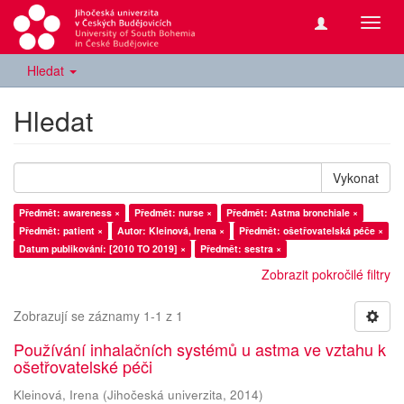
Přepn
navig
Hledat
Hledat
Vykonat
Předmět: awareness ×
Předmět: nurse ×
Předmět: Astma bronchiale ×
Předmět: patient ×
Autor: Kleinová, Irena ×
Předmět: ošetřovatelská péče ×
Datum publikování: [2010 TO 2019] ×
Předmět: sestra ×
Zobrazit pokročilé filtry
Zobrazují se záznamy 1-1 z 1
Používání inhalačních systémů u astma ve vztahu k
ošetřovatelské péči
Kleinová, Irena
(
Jihočeská univerzita
,
2014
)