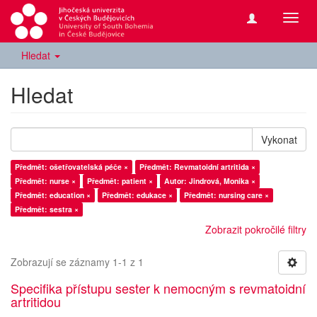
Přepn
navig
Hledat
Hledat
Vykonat
Předmět: ošetřovatelská péče ×
Předmět: Revmatoidní artritida ×
Předmět: nurse ×
Předmět: patient ×
Autor: Jindrová, Monika ×
Předmět: education ×
Předmět: edukace ×
Předmět: nursing care ×
Předmět: sestra ×
Zobrazit pokročilé filtry
Zobrazují se záznamy 1-1 z 1
Specifika přístupu sester k nemocným s revmatoidní
artritidou