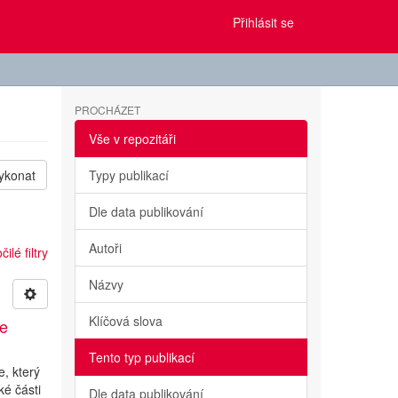
Přihlásit se
PROCHÁZET
Vše v repozitáři
ykonat
Typy publikací
Dle data publikování
Autoři
ilé filtry
Názvy
Klíčová slova
ae
Tento typ publikací
, který
ké části
Dle data publikování