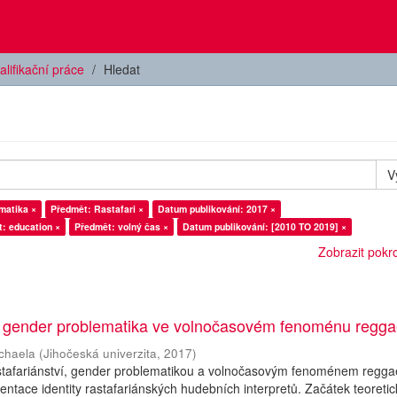
alifikační práce
Hledat
V
matika ×
Předmět: Rastafari ×
Datum publikování: 2017 ×
: education ×
Předmět: volný čas ×
Datum publikování: [2010 TO 2019] ×
Zobrazit pokroč
í: gender problematika ve volnočasovém fenoménu regg
chaela
(
Jihočeská univerzita
,
2017
)
stafariánství, gender problematikou a volnočasovým fenoménem reggae
entace identity rastafariánských hudebních interpretů. Začátek teoretic