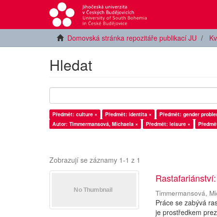
Domovská stránka repozitáře publikací JU
Kv
Hledat
Předmět: culture ×
Předmět: identita ×
Předmět: gender proble
Autor: Timmermansová, Michaela ×
Předmět: leisure ×
Předmět
Zobrazují se záznamy 1-1 z 1
Rastafariánstv
Timmermansová, Mi
Práce se zabývá ra
je prostředkem prez