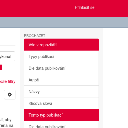
Přihlásit se
PROCHÁZET
Vše v repozitáři
ykonat
Typy publikací
×
Dle data publikování
Autoři
ilé filtry
Názvy
Klíčová slova
Tento typ publikací
ti, aby
ěřená na
Dle data publikování