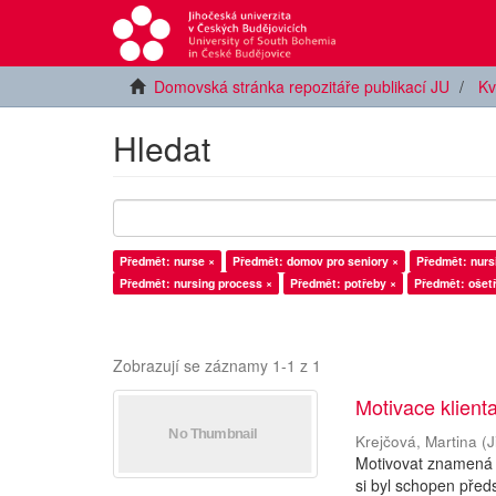
Domovská stránka repozitáře publikací JU
Kv
Hledat
Předmět: nurse ×
Předmět: domov pro seniory ×
Předmět: nurs
Předmět: nursing process ×
Předmět: potřeby ×
Předmět: ošet
Zobrazují se záznamy 1-1 z 1
Motivace klient
Krejčová, Martina
(
J
Motivovat znamená p
si byl schopen před