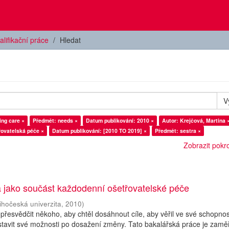
alifikační práce
Hledat
V
ing care ×
Předmět: needs ×
Datum publikování: 2010 ×
Autor: Krejčová, Martina 
řovatelská péče ×
Datum publikování: [2010 TO 2019] ×
Předmět: sestra ×
Zobrazit pokroč
a jako součást každodenní ošetřovatelské péče
ihočeská univerzita
,
2010
)
řesvědčit někoho, aby chtěl dosáhnout cíle, aby věřil ve své schopnos
stavit své možnosti po dosažení změny. Tato bakalářská práce je zam