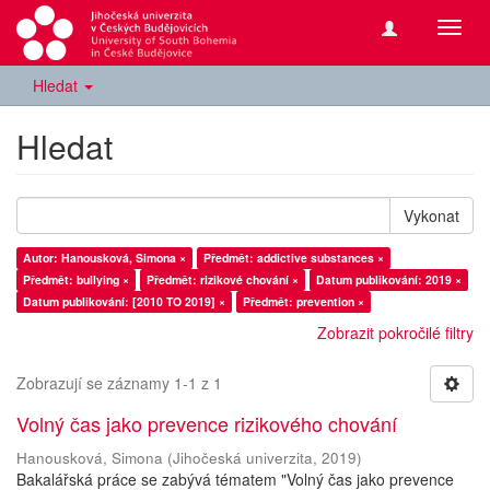
Přepn
navig
Hledat
Hledat
Vykonat
Autor: Hanousková, Simona ×
Předmět: addictive substances ×
Předmět: bullying ×
Předmět: rizikové chování ×
Datum publikování: 2019 ×
Datum publikování: [2010 TO 2019] ×
Předmět: prevention ×
Zobrazit pokročilé filtry
Zobrazují se záznamy 1-1 z 1
Volný čas jako prevence rizikového chování
Hanousková, Simona
(
Jihočeská univerzita
,
2019
)
Bakalářská práce se zabývá tématem "Volný čas jako prevence