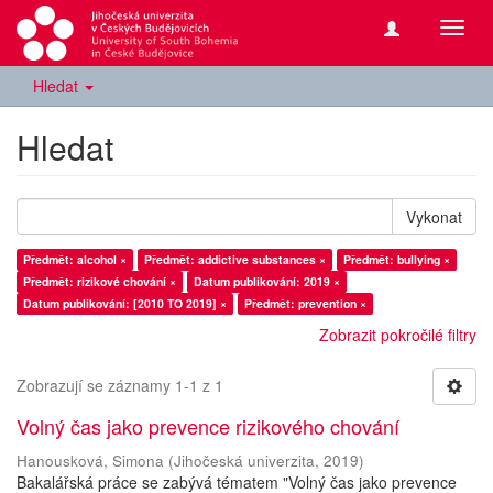
Přepn
navig
Hledat
Hledat
Vykonat
Předmět: alcohol ×
Předmět: addictive substances ×
Předmět: bullying ×
Předmět: rizikové chování ×
Datum publikování: 2019 ×
Datum publikování: [2010 TO 2019] ×
Předmět: prevention ×
Zobrazit pokročilé filtry
Zobrazují se záznamy 1-1 z 1
Volný čas jako prevence rizikového chování
Hanousková, Simona
(
Jihočeská univerzita
,
2019
)
Bakalářská práce se zabývá tématem "Volný čas jako prevence