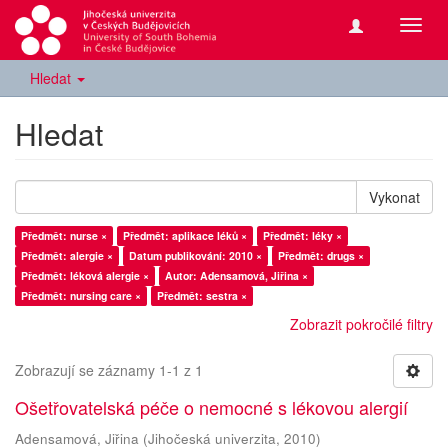
Přepn
navig
Hledat
Hledat
Vykonat
Předmět: nurse ×
Předmět: aplikace léků ×
Předmět: léky ×
Předmět: alergie ×
Datum publikování: 2010 ×
Předmět: drugs ×
Předmět: léková alergie ×
Autor: Adensamová, Jiřina ×
Předmět: nursing care ×
Předmět: sestra ×
Zobrazit pokročilé filtry
Zobrazují se záznamy 1-1 z 1
Ošetřovatelská péče o nemocné s lékovou alergií
Adensamová, Jiřina
(
Jihočeská univerzita
,
2010
)