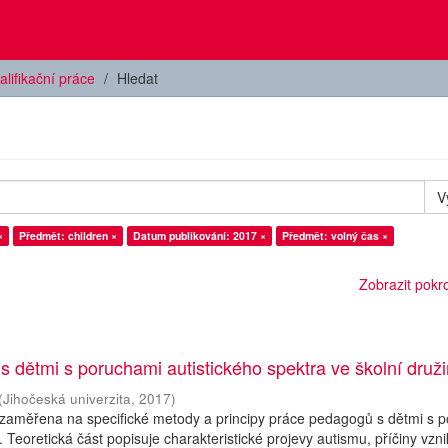
alifikační práce
Hledat
V
×
Předmět: children ×
Datum publikování: 2017 ×
Předmět: volný čas ×
Zobrazit pokroč
 s dětmi s poruchami autistického spektra ve školní druž
(
Jihočeská univerzita
,
2017
)
 zaměřena na specifické metody a principy práce pedagogů s dětmi s 
. Teoretická část popisuje charakteristické projevy autismu, příčiny vzn