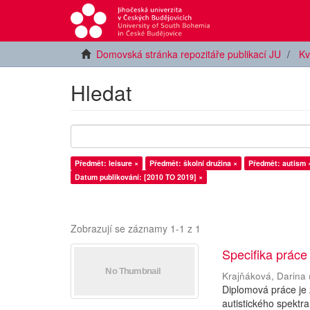
Domovská stránka repozitáře publikací JU
Kv
Hledat
Předmět: leisure ×
Předmět: školní družina ×
Předmět: autism 
Datum publikování: [2010 TO 2019] ×
Zobrazují se záznamy 1-1 z 1
Specifika práce
Krajňáková, Darina
Diplomová práce je
autistického spektra