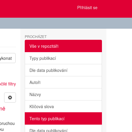
Přihlásit se
PROCHÁZET
Vše v repozitáři
ykonat
Typy publikací
Dle data publikování
Autoři
ilé filtry
Názvy
Klíčová slova
ině
Tento typ publikací
poruchou
iku
Dle data publikování