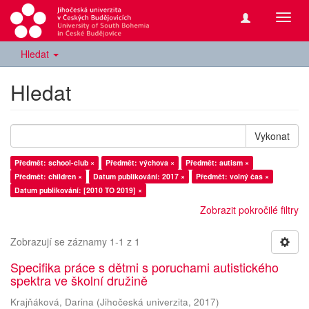
Přepn
navig
Hledat
Hledat
Vykonat
Předmět: school-club ×
Předmět: výchova ×
Předmět: autism ×
Předmět: children ×
Datum publikování: 2017 ×
Předmět: volný čas ×
Datum publikování: [2010 TO 2019] ×
Zobrazit pokročilé filtry
Zobrazují se záznamy 1-1 z 1
Specifika práce s dětmi s poruchami autistického
spektra ve školní družině
Krajňáková, Darina
(
Jihočeská univerzita
,
2017
)