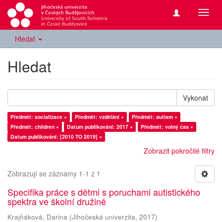
Přepn
navig
Hledat
Hledat
Vykonat
Předmět: socializace ×
Předmět: vzdělání ×
Předmět: autism ×
Předmět: children ×
Datum publikování: 2017 ×
Předmět: volný čas ×
Datum publikování: [2010 TO 2019] ×
Zobrazit pokročilé filtry
Zobrazují se záznamy 1-1 z 1
Specifika práce s dětmi s poruchami autistického
spektra ve školní družině
Krajňáková, Darina
(
Jihočeská univerzita
,
2017
)