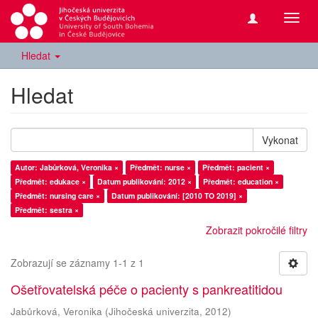
Přepn
navig
Hledat
Hledat
Vykonat
Autor: Jabůrková, Veronika ×
Předmět: nurse ×
Předmět: pacient ×
Předmět: edukace ×
Datum publikování: 2012 ×
Předmět: education ×
Předmět: nursing care ×
Datum publikování: [2010 TO 2019] ×
Předmět: sestra ×
Zobrazit pokročilé filtry
Zobrazují se záznamy 1-1 z 1
Ošetřovatelská péče o pacienty s pankreatitidou
Jabůrková, Veronika
(
Jihočeská univerzita
,
2012
)