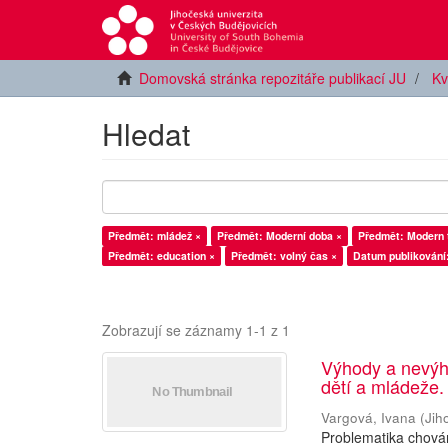
Domovská stránka repozitáře publikací JU
Kv
Hledat
Předmět: mládež ×
Předmět: Moderní doba ×
Předmět: Modern 
Předmět: education ×
Předmět: volný čas ×
Datum publikování
Zobrazují se záznamy 1-1 z 1
Výhody a nevýh
dětí a mládeže.
Vargová, Ivana
(
Jih
Problematika chován