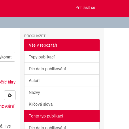
Přihlásit se
PROCHÁZET
Vše v repozitáři
ykonat
Typy publikací
Dle data publikování
Autoři
ilé filtry
Názvy
Klíčová slova
hování
Tento typ publikací
é, i ve
Dle data publikování