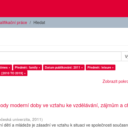
alifikační práce
Hledat
V
times ×
Předmět: family ×
Datum publikování: 2011 ×
Předmět: leisure ×
: [2010 TO 2019] ×
Zobrazit pokroč
ody moderní doby ve vztahu ke vzdělávání, zájmům a c
očeská univerzita
,
2011
)
í dětí a mládeže je zásadní ve vztahu k situaci ve společnosti současn