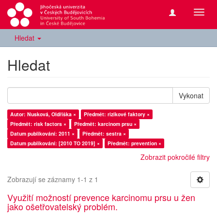
Přepn
navig
Hledat
Hledat
Vykonat
Autor: Nusková, Oldřiška ×
Předmět: rizikové faktory ×
Předmět: risk factors ×
Předmět: karcinom prsu ×
Datum publikování: 2011 ×
Předmět: sestra ×
Datum publikování: [2010 TO 2019] ×
Předmět: prevention ×
Zobrazit pokročilé filtry
Zobrazují se záznamy 1-1 z 1
Využití možností prevence karcinomu prsu u žen
jako ošetřovatelský problém.