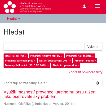
Přepn
navig
Hledat
Hledat
Vykonat
Has File(s): true ×
Předmět: rizikové faktory ×
Předmět: risk factors ×
Předmět: karcinom prsu ×
Datum publikování: 2011 ×
Předmět: sestra ×
Datum publikování: [2010 TO 2019] ×
Předmět: prevention ×
Zobrazit pokročilé filtry
Zobrazují se záznamy 1-1 z 1
Využití možností prevence karcinomu prsu u žen
jako ošetřovatelský problém.
Nusková, Oldřiška
(
Jihočeská univerzita
,
2011
)