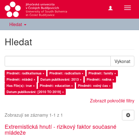
Přepn
navig
Hledat
Hledat
Vykonat
Předmět: radikalismus ×
Předmět: radicalism ×
Předmět: family ×
Předmět: mládež ×
Datum publikování: 2013 ×
Předmět: rodina ×
Has File(s): true ×
Předmět: education ×
Předmět: volný čas ×
Datum publikování: [2010 TO 2019] ×
Zobrazit pokročilé filtry
Zobrazují se záznamy 1-1 z 1
Extremistická hnutí - rizikový faktor současné
mládeže