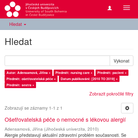
Přepn
navig
Hledat
Hledat
Vykonat
Autor: Adensamová, Jiřina ×
Předmět: nursing care ×
Předmět: pacient ×
Předmět: ošetřovatelská péče ×
Datum publikování: [2010 TO 2019] ×
Předmět: sestra ×
Zobrazit pokročilé filtry
Zobrazují se záznamy 1-1 z 1
Ošetřovatelská péče o nemocné s lékovou alergií
Adensamová, Jiřina
(
Jihočeská univerzita
,
2010
)
Alergie představují aktuální zdravotní problém současnosti. Se