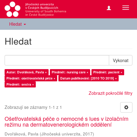
Přepn
navig
Hledat
Hledat
Vykonat
Autor: Dvořáková, Pavla ×
Předmět: nursing care ×
Předmět: pacient ×
Předmět: ošetřovatelská péče ×
Datum publikování: [2010 TO 2019] ×
Předmět: sestra ×
Zobrazit pokročilé filtry
Zobrazují se záznamy 1-1 z 1
Ošetřovatelská péče o nemocné s lues v izolačním
režimu na dermatovenerologickém oddělení
Dvořáková, Pavla
(
Jihočeská univerzita
,
2017
)