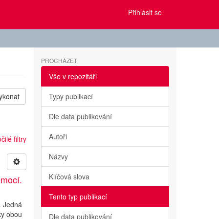
Přihlásit se
PROCHÁZET
Vše v repozitáři
ykonat
Typy publikací
Dle data publikování
Autoři
ilé filtry
Názvy
Klíčová slova
emocí.
Tento typ publikací
. Jedná
ky obou
Dle data publikování