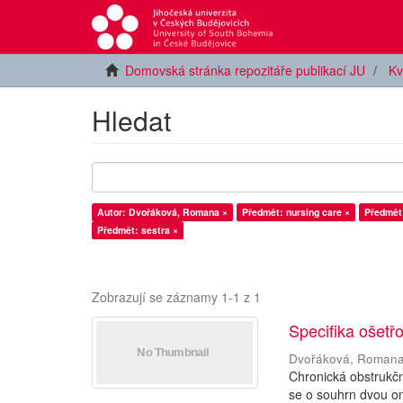
Domovská stránka repozitáře publikací JU
Kv
Hledat
Autor: Dvořáková, Romana ×
Předmět: nursing care ×
Předmět:
Předmět: sestra ×
Zobrazují se záznamy 1-1 z 1
Specifika ošetř
Dvořáková, Roman
Chronická obstrukč
se o souhrn dvou on