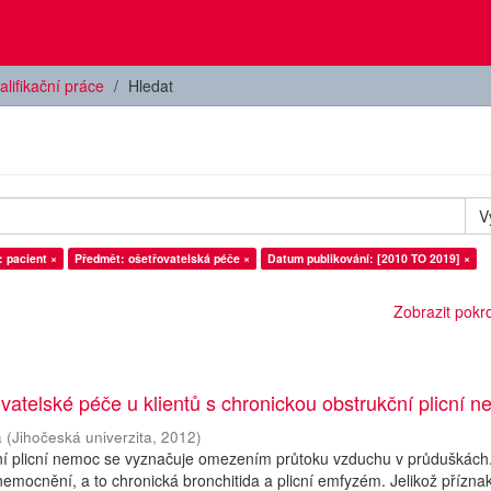
alifikační práce
Hledat
V
 pacient ×
Předmět: ošetřovatelská péče ×
Datum publikování: [2010 TO 2019] ×
Zobrazit pokroč
ovatelské péče u klientů s chronickou obstrukční plicní n
a
(
Jihočeská univerzita
,
2012
)
ní plicní nemoc se vyznačuje omezením průtoku vzduchu v průduškách
emocnění, a to chronická bronchitida a plicní emfyzém. Jelikož přízna